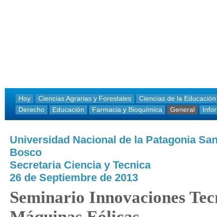
Hoy
Ciencias Agrarias y Forestales
Ciencias de la Educación
Derecho
Educación
Farmacia y Bioquímica
General
Info
Universidad Nacional de la Patagonia Sa
Bosco
Secretaria Ciencia y Tecnica
26 de Septiembre de 2013
Seminario Innovaciones Tec
Máquinas Eólicas