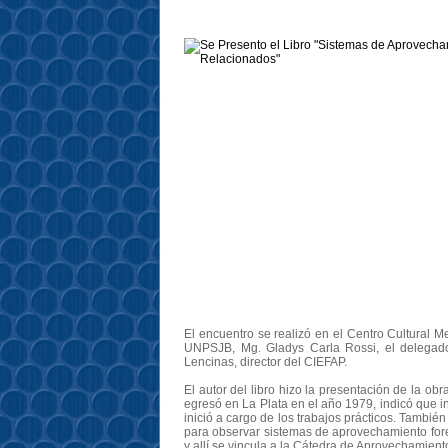
El encuentro se realizó en el Centro Cultural M
UNPSJB, Mg. Gladys Carla Rossi, el delegado
Lencinas, director del CIEFAP.
El autor del libro hizo la presentación de la ob
egresó en La Plata en el año 1979, indicó que 
inició a cargo de los trabajos prácticos. Tambié
para observar sistemas de aprovechamiento fore
y allí se vincula a la Cátedra de Aprovechamien