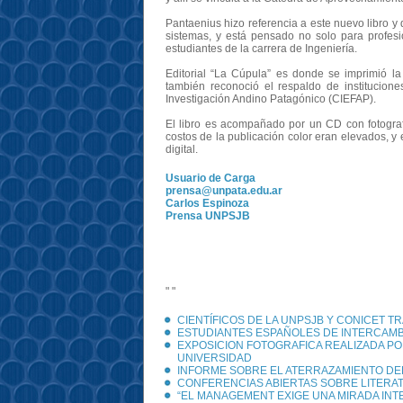
Pantaenius hizo referencia a este nuevo libro y 
sistemas, y está pensado no solo para profes
estudiantes de la carrera de Ingeniería.
Editorial “La Cúpula” es donde se imprimió l
también reconoció el respaldo de institucion
Investigación Andino Patagónico (CIEFAP).
El libro es acompañado por un CD con fotogra
costos de la publicación color eran elevados, y
digital.
Usuario de Carga
prensa@unpata.edu.ar
Carlos Espinoza
Prensa UNPSJB
" "
CIENTÍFICOS DE LA UNPSJB Y CONICET T
ESTUDIANTES ESPAÑOLES DE INTERCAMB
EXPOSICION FOTOGRAFICA REALIZADA PO
UNIVERSIDAD
INFORME SOBRE EL ATERRAZAMIENTO D
CONFERENCIAS ABIERTAS SOBRE LITERATU
“EL MANAGEMENT EXIGE UNA MIRADA INT