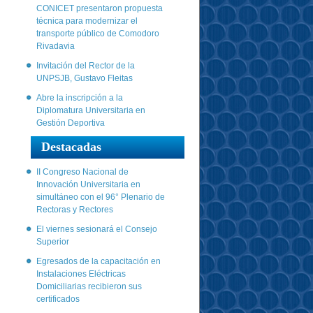
CONICET presentaron propuesta
técnica para modernizar el
transporte público de Comodoro
Rivadavia
Invitación del Rector de la
UNPSJB, Gustavo Fleitas
Abre la inscripción a la
Diplomatura Universitaria en
Gestión Deportiva
Destacadas
II Congreso Nacional de
Innovación Universitaria en
simultáneo con el 96° Plenario de
Rectoras y Rectores
El viernes sesionará el Consejo
Superior
Egresados de la capacitación en
Instalaciones Eléctricas
Domiciliarias recibieron sus
certificados