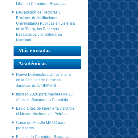
Libro de Comodoro Rivadavia
Declaración de Rectoras y
Rectores de Instituciones
Universitarias Públicas en Defensa
de la Tierra, los Recursos
Estratégicos y la Soberanía
Nacional
Más enviadas
Académicas
Nueva Diplomatura Universitaria
en la Facultad de Ciencias
Jurídicas de la UNPSJB
Ingreso 2026 para Mayores de 25
Años sin Secundario Completo
Estudiantes de Ingeniería visitaron
el Museo Nacional del Petróleo
Curso de Moodle MATIC para
profesores
En la sede Comodoro Rivadavia,