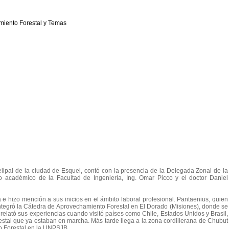
elipal de la ciudad de Esquel, contó con la presencia de la Delegada Zonal de la
 académico de la Facultad de Ingeniería, Ing. Omar Picco y el doctor Daniel
ra e hizo mención a sus inicios en el ámbito laboral profesional. Pantaenius, quien
integró la Cátedra de Aprovechamiento Forestal en El Dorado (Misiones), donde se
n relató sus experiencias cuando visitó países como Chile, Estados Unidos y Brasil,
stal que ya estaban en marcha. Más tarde llega a la zona cordillerana de Chubut
to Forestal en la UNPSJB.