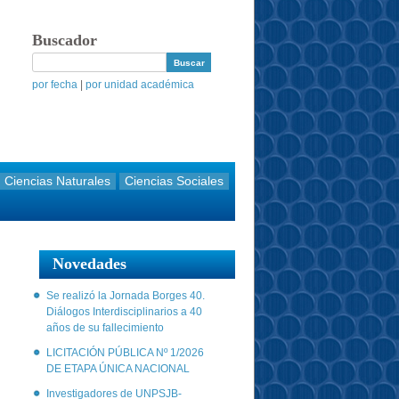
Buscador
por fecha
|
por unidad académica
Ciencias Naturales
Ciencias Sociales
Novedades
Se realizó la Jornada Borges 40.
Diálogos Interdisciplinarios a 40
años de su fallecimiento
LICITACIÓN PÚBLICA Nº 1/2026
DE ETAPA ÚNICA NACIONAL
Investigadores de UNPSJB-