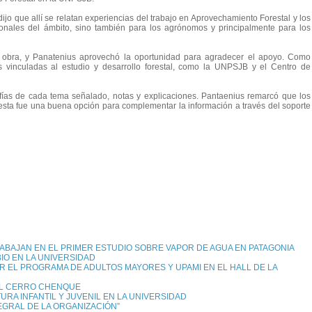
dijo que allí se relatan experiencias del trabajo en Aprovechamiento Forestal y los
ionales del ámbito, sino también para los agrónomos y principalmente para los
a obra, y Panatenius aprovechó la oportunidad para agradecer el apoyo. Como
es vinculadas al estudio y desarrollo forestal, como la UNPSJB y el Centro de
fías de cada tema señalado, notas y explicaciones. Pantaenius remarcó que los
 esta fue una buena opción para complementar la información a través del soporte
RABAJAN EN EL PRIMER ESTUDIO SOBRE VAPOR DE AGUA EN PATAGONIA
IO EN LA UNIVERSIDAD
R EL PROGRAMA DE ADULTOS MAYORES Y UPAMI EN EL HALL DE LA
EL CERRO CHENQUE
RA INFANTIL Y JUVENIL EN LA UNIVERSIDAD
EGRAL DE LA ORGANIZACIÓN”