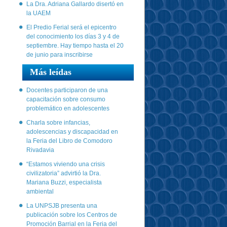
La Dra. Adriana Gallardo disertó en
la UAEM
El Predio Ferial será el epicentro
del conocimiento los días 3 y 4 de
septiembre. Hay tiempo hasta el 20
de junio para inscribirse
Más leídas
Docentes participaron de una
capacitación sobre consumo
problemático en adolescentes
Charla sobre infancias,
adolescencias y discapacidad en
la Feria del Libro de Comodoro
Rivadavia
“Estamos viviendo una crisis
civilizatoria” advirtió la Dra.
Mariana Buzzi, especialista
ambiental
La UNPSJB presenta una
publicación sobre los Centros de
Promoción Barrial en la Feria del