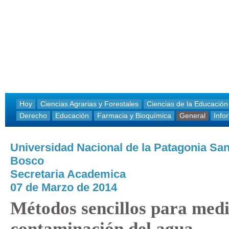
Hoy
Ciencias Agrarias y Forestales
Ciencias de la Educación
Derecho
Educación
Farmacia y Bioquímica
General
Info
Universidad Nacional de la Patagonia Sa
Bosco
Secretaria Academica
07 de Marzo de 2014
Métodos sencillos para medi
contaminación del agua