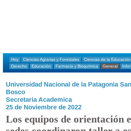
Hoy
Ciencias Agrarias y Forestales
Ciencias de la Educación
Derecho
Educación
Farmacia y Bioquímica
General
Info
Universidad Nacional de la Patagonia Sa
Bosco
Secretaria Academica
25 de Noviembre de 2022
Los equipos de orientación e
sedes coordinaron taller a e