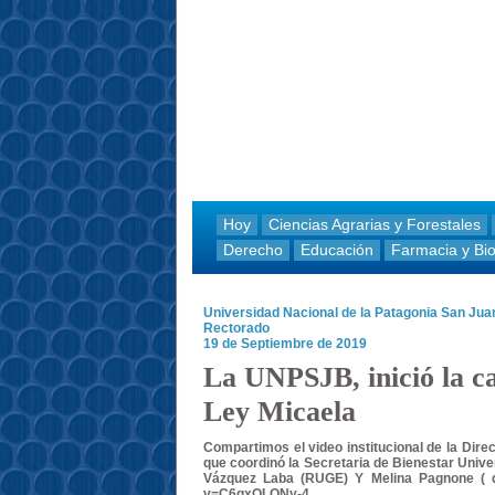
Hoy
Ciencias Agrarias y Forestales
Derecho
Educación
Farmacia y Bi
Universidad Nacional de la Patagonia San Ju
Rectorado
19 de Septiembre de 2019
La UNPSJB, inició la ca
Ley Micaela
Compartimos el video institucional de la Dire
que coordinó la Secretaria de Bienestar Univer
Vázquez Laba (RUGE) Y Melina Pagnone ( de
v=C6qxQLONy-4