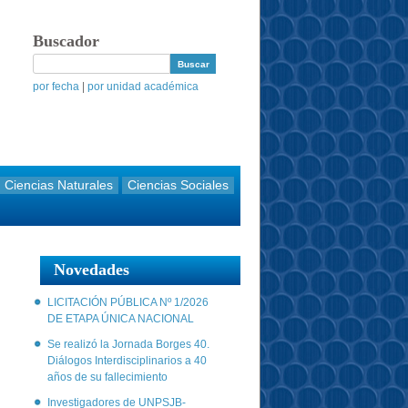
Buscador
por fecha
|
por unidad académica
Ciencias Naturales
Ciencias Sociales
Novedades
LICITACIÓN PÚBLICA Nº 1/2026
DE ETAPA ÚNICA NACIONAL
Se realizó la Jornada Borges 40.
Diálogos Interdisciplinarios a 40
años de su fallecimiento
Investigadores de UNPSJB-