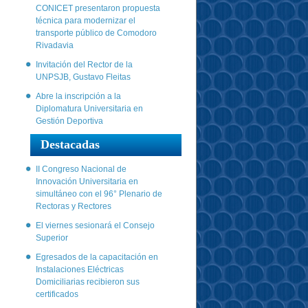
CONICET presentaron propuesta
técnica para modernizar el
transporte público de Comodoro
Rivadavia
Invitación del Rector de la
UNPSJB, Gustavo Fleitas
Abre la inscripción a la
Diplomatura Universitaria en
Gestión Deportiva
Destacadas
II Congreso Nacional de
Innovación Universitaria en
simultáneo con el 96° Plenario de
Rectoras y Rectores
El viernes sesionará el Consejo
Superior
Egresados de la capacitación en
Instalaciones Eléctricas
Domiciliarias recibieron sus
certificados