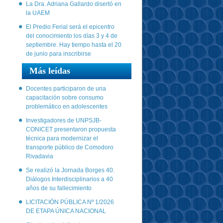
La Dra. Adriana Gallardo disertó en
la UAEM
El Predio Ferial será el epicentro
del conocimiento los días 3 y 4 de
septiembre. Hay tiempo hasta el 20
de junio para inscribirse
Más leídas
Docentes participaron de una
capacitación sobre consumo
problemático en adolescentes
Investigadores de UNPSJB-
CONICET presentaron propuesta
técnica para modernizar el
transporte público de Comodoro
Rivadavia
Se realizó la Jornada Borges 40.
Diálogos Interdisciplinarios a 40
años de su fallecimiento
LICITACIÓN PÚBLICA Nº 1/2026
DE ETAPA ÚNICA NACIONAL