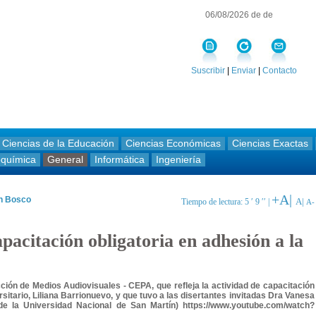
06/08/2026 de de
Suscribir
|
Enviar
|
Contacto
Ciencias de la Educación
Ciencias Económicas
Ciencias Exactas
oquímica
General
Informática
Ingeniería
+A|
an Bosco
A|
Tiempo de lectura: 5 ′ 9 ′′ |
A-
pacitación obligatoria en adhesión a la
cción de Medios Audiovisuales - CEPA, que refleja la actividad de capacitación
sitario, Liliana Barrionuevo, y que tuvo a las disertantes invitadas Dra Vanesa
 la Universidad Nacional de San Martín) https://www.youtube.com/watch?