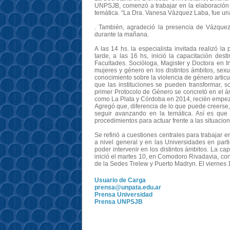
UNPSJB, comenzó a trabajar en la elaboración d
temática. “La Dra. Vanesa Vázquez Laba, fue una
. También, agradeció la presencia de Vázquez
durante la mañana.
A las 14 hs. la especialista invitada realizó l
tarde, a las 16 hs, inició la capacitación des
Facultades. Socióloga, Magister y Doctora en I
mujeres y género en los distintos ámbitos, sex
conocimiento sobre la violencia de género artic
que las instituciones se pueden transformar, 
primer Protocolo de Género se concretó en el 
como La Plata y Córdoba en 2014, recién empezab
Agregó que, diferencia de lo que puede creerse,
seguir avanzando en la temática. Así es que
procedimientos para actuar frente a las situacio
Se refirió a cuestiones centrales para trabajar e
a nivel general y en las Universidades en parti
poder intervenir en los distintos ámbitos. La ca
inició el martes 10, en Comodoro Rivadavia, con
de la Sedes Trelew y Puerto Madryn. El viernes 1
Usuario de Carga
prensa@unpata.edu.ar
Prensa Universidad
Prensa UNPSJB