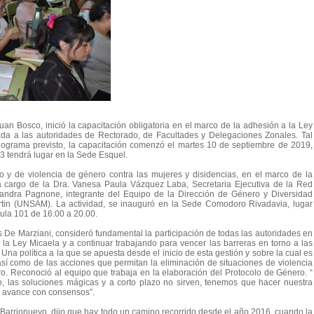
an Bosco, inició la capacitación obligatoria en el marco de la adhesión a la Ley
nada a las autoridades de Rectorado, de Facultades y Delegaciones Zonales. Tal
ograma previsto, la capacitación comenzó el martes 10 de septiembre de 2019,
13 tendrá lugar en la Sede Esquel.
o y de violencia de género contra las mujeres y disidencias, en el marco de la
a cargo de la Dra. Vanesa Paula Vázquez Laba, Secretaria Ejecutiva de la Red
andra Pagnone, integrante del Equipo de la Dirección de Género y Diversidad
tin (UNSAM). La actividad, se inauguró en la Sede Comodoro Rivadavia, lugar
Aula 101 de 16.00 a 20.00.
 De Marziani, consideró fundamental la participación de todas las autoridades en
 la Ley Micaela y a continuar trabajando para vencer las barreras en torno a las
. Una política a la que se apuesta desde el inicio de esta gestión y sobre la cual es
así como de las acciones que permitan la eliminación de situaciones de violencia
o. Reconoció al equipo que trabaja en la elaboración del Protocolo de Género. “
, las soluciones mágicas y a corto plazo no sirven, tenemos que hacer nuestra
se avance con consensos”.
na Barrionuevo, dijo que hay todo un camino recorrido desde el año 2016, cuando la