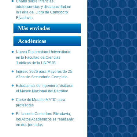
Charla sobre infancias,
adolescencias y discapacidad en
la Feria del Libro de Comodoro
Rivadavia
Más enviadas
Académicas
Nueva Diplomatura Universitaria
en la Facultad de Ciencias
Jurídicas de la UNPSJB
Ingreso 2026 para Mayores de 25
Años sin Secundario Completo
Estudiantes de Ingeniería visitaron
el Museo Nacional del Petróleo
Curso de Moodle MATIC para
profesores
En la sede Comodoro Rivadavia,
los Actos Académicos se realizarán
en dos jornadas