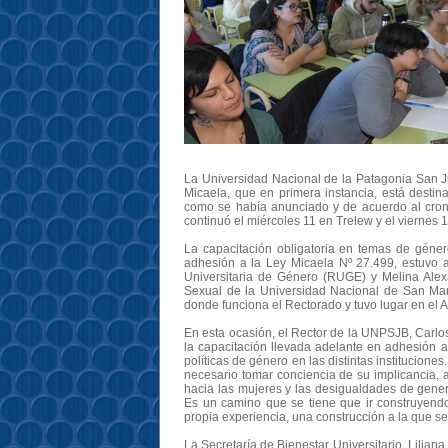
La Universidad Nacional de la Patagonia San Ju
Micaela, que en primera instancia, está desti
como se había anunciado y de acuerdo al cron
continuó el miércoles 11 en Trelew y el viernes 
La capacitación obligatoria en temas de géner
adhesión a la Ley Micaela Nº 27.499, estuvo 
Universitaria de Género (RUGE) y Melina Alex
Sexual de la Universidad Nacional de San Mar
donde funciona el Rectorado y tuvo lugar en el 
En esta ocasión, el Rector de la UNPSJB, Carlos
la capacitación llevada adelante en adhesión a
políticas de género en las distintas instituciones
necesario tomar conciencia de su implicancia, 
hacia las mujeres y las desigualdades de gener
Es un camino que se tiene que ir construyendo
propia experiencia, una construcción a la que 
La Secretaría de Bienestar Universitario, Lilia