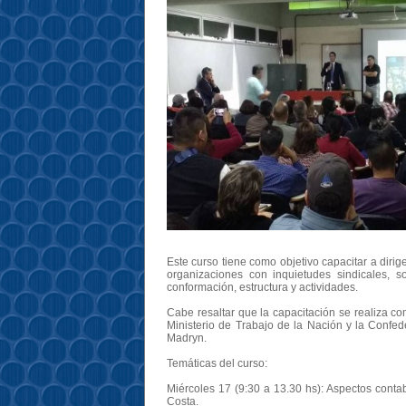
Este curso tiene como objetivo capacitar a dirig
organizaciones con inquietudes sindicales, so
conformación, estructura y actividades.
Cabe resaltar que la capacitación se realiza c
Ministerio de Trabajo de la Nación y la Confed
Madryn.
Temáticas del curso:
Miércoles 17 (9:30 a 13.30 hs): Aspectos contabl
Costa.