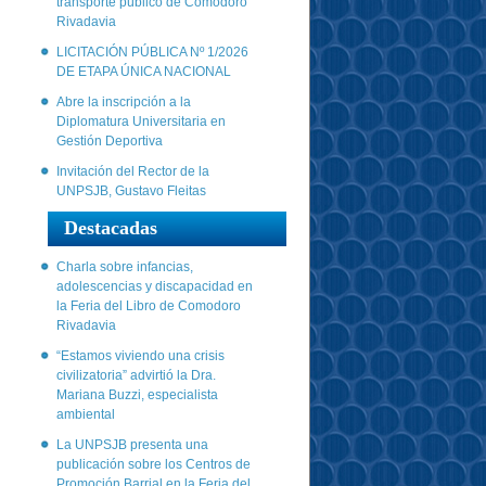
transporte público de Comodoro
Rivadavia
LICITACIÓN PÚBLICA Nº 1/2026
DE ETAPA ÚNICA NACIONAL
Abre la inscripción a la
Diplomatura Universitaria en
Gestión Deportiva
Invitación del Rector de la
UNPSJB, Gustavo Fleitas
Destacadas
Charla sobre infancias,
adolescencias y discapacidad en
la Feria del Libro de Comodoro
Rivadavia
“Estamos viviendo una crisis
civilizatoria” advirtió la Dra.
Mariana Buzzi, especialista
ambiental
La UNPSJB presenta una
publicación sobre los Centros de
Promoción Barrial en la Feria del