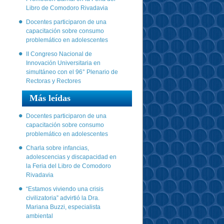
Libro de Comodoro Rivadavia
Docentes participaron de una
capacitación sobre consumo
problemático en adolescentes
II Congreso Nacional de
Innovación Universitaria en
simultáneo con el 96° Plenario de
Rectoras y Rectores
Más leídas
Docentes participaron de una
capacitación sobre consumo
problemático en adolescentes
Charla sobre infancias,
adolescencias y discapacidad en
la Feria del Libro de Comodoro
Rivadavia
“Estamos viviendo una crisis
civilizatoria” advirtió la Dra.
Mariana Buzzi, especialista
ambiental