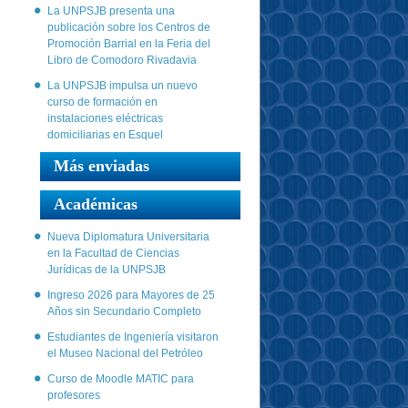
La UNPSJB presenta una
publicación sobre los Centros de
Promoción Barrial en la Feria del
Libro de Comodoro Rivadavia
La UNPSJB impulsa un nuevo
curso de formación en
instalaciones eléctricas
domiciliarias en Esquel
Más enviadas
Académicas
Nueva Diplomatura Universitaria
en la Facultad de Ciencias
Jurídicas de la UNPSJB
Ingreso 2026 para Mayores de 25
Años sin Secundario Completo
Estudiantes de Ingeniería visitaron
el Museo Nacional del Petróleo
Curso de Moodle MATIC para
profesores