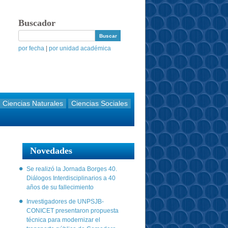
Buscador
por fecha
|
por unidad académica
Ciencias Naturales
Ciencias Sociales
Novedades
Se realizó la Jornada Borges 40.
Diálogos Interdisciplinarios a 40
años de su fallecimiento
Investigadores de UNPSJB-
CONICET presentaron propuesta
técnica para modernizar el