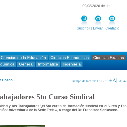
09/08/2026 de de
Suscribir
|
Enviar
|
Contacto
Ciencias de la Educación
Ciencias Económicas
Ciencias Exactas
oquímica
General
Informática
Ingeniería
+A|
an Bosco
A|
Tiempo de lectura: 1 ′ 12 ′′ |
A-
rabajadores 5to Curso Sindical
idad y los Trabajadores",el 5to curso de formación sindical en el Virch y Pto
ión Universitaria de la Sede Trelew, a cargo del Dr. Francisco Schiavone.