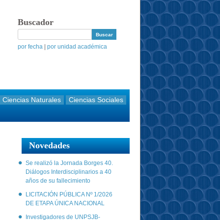
Buscador
por fecha
|
por unidad académica
Ciencias Naturales
Ciencias Sociales
Novedades
Se realizó la Jornada Borges 40.
Diálogos Interdisciplinarios a 40
años de su fallecimiento
LICITACIÓN PÚBLICA Nº 1/2026
DE ETAPA ÚNICA NACIONAL
Investigadores de UNPSJB-