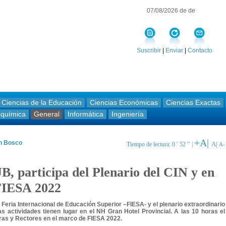
07/08/2026 de de
Suscribir
|
Enviar
|
Contacto
Ciencias de la Educación
Ciencias Económicas
Ciencias Exactas
oquímica
General
Informática
Ingeniería
+A|
an Bosco
A|
Tiempo de lectura: 0 ′ 52 ′′ |
A-
B, participa del Plenario del CIN y en
 FIESA 2022
a Feria Internacional de Educación Superior –FIESA- y el plenario extraordinario
as actividades tienen lugar en el NH Gran Hotel Provincial. A las 10 horas el
oras y Rectores en el marco de FIESA 2022.