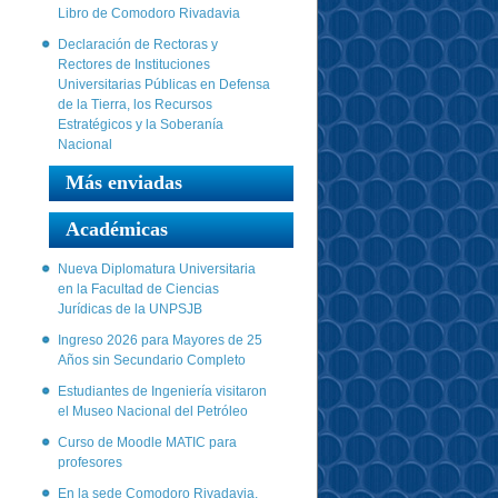
Libro de Comodoro Rivadavia
Declaración de Rectoras y
Rectores de Instituciones
Universitarias Públicas en Defensa
de la Tierra, los Recursos
Estratégicos y la Soberanía
Nacional
Más enviadas
Académicas
Nueva Diplomatura Universitaria
en la Facultad de Ciencias
Jurídicas de la UNPSJB
Ingreso 2026 para Mayores de 25
Años sin Secundario Completo
Estudiantes de Ingeniería visitaron
el Museo Nacional del Petróleo
Curso de Moodle MATIC para
profesores
En la sede Comodoro Rivadavia,