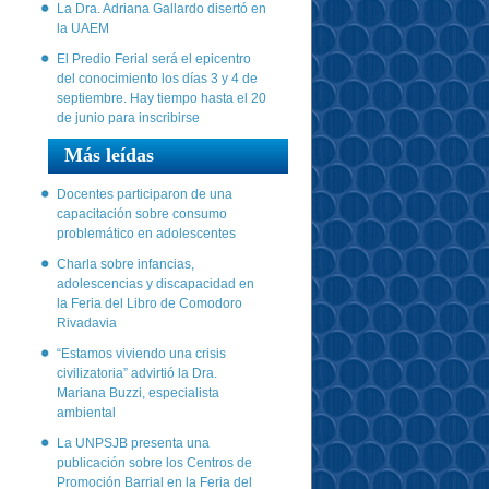
La Dra. Adriana Gallardo disertó en
la UAEM
El Predio Ferial será el epicentro
del conocimiento los días 3 y 4 de
septiembre. Hay tiempo hasta el 20
de junio para inscribirse
Más leídas
Docentes participaron de una
capacitación sobre consumo
problemático en adolescentes
Charla sobre infancias,
adolescencias y discapacidad en
la Feria del Libro de Comodoro
Rivadavia
“Estamos viviendo una crisis
civilizatoria” advirtió la Dra.
Mariana Buzzi, especialista
ambiental
La UNPSJB presenta una
publicación sobre los Centros de
Promoción Barrial en la Feria del