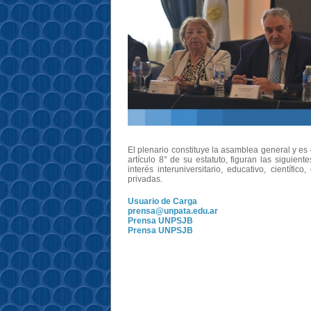
El plenario constituye la asamblea general y es
artículo 8° de su estatuto, figuran las siguien
interés interuniversitario, educativo, científi
privadas.
Usuario de Carga
prensa@unpata.edu.ar
Prensa UNPSJB
Prensa UNPSJB