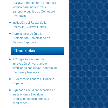
CONICET presentaron propuesta
técnica para modernizar el
transporte público de Comodoro
Rivadavia
Invitación del Rector de la
UNPSJB, Gustavo Fleitas
Abre la inscripción a la
Diplomatura Universitaria en
Gestión Deportiva
Destacadas
II Congreso Nacional de
Innovación Universitaria en
simultáneo con el 96° Plenario de
Rectoras y Rectores
El viernes sesionará el Consejo
Superior
Egresados de la capacitación en
Instalaciones Eléctricas
Domiciliarias recibieron sus
certificados