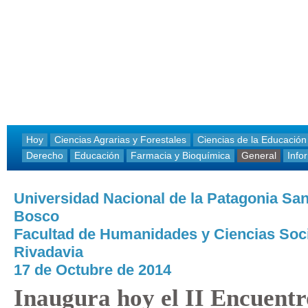
Hoy
Ciencias Agrarias y Forestales
Ciencias de la Educación
Derecho
Educación
Farmacia y Bioquímica
General
Info
Universidad Nacional de la Patagonia Sa
Bosco
Facultad de Humanidades y Ciencias Soc
Rivadavia
17 de Octubre de 2014
Inaugura hoy el II Encuentr