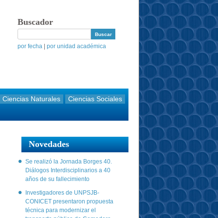
Buscador
por fecha
|
por unidad académica
Ciencias Naturales
Ciencias Sociales
Novedades
Se realizó la Jornada Borges 40.
Diálogos Interdisciplinarios a 40
años de su fallecimiento
Investigadores de UNPSJB-
CONICET presentaron propuesta
técnica para modernizar el