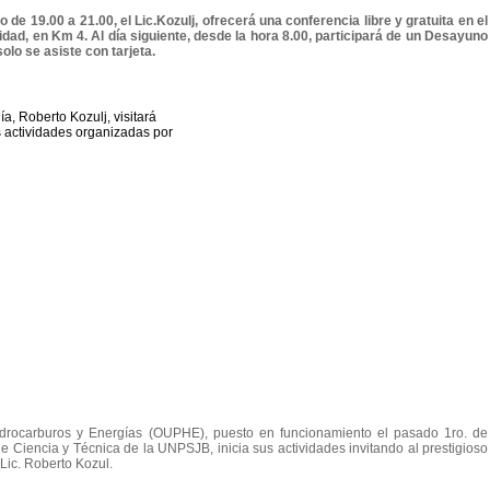
 de 19.00 a 21.00, el Lic.Kozulj, ofrecerá una conferencia libre y gratuita en el
sidad, en Km 4. Al día siguiente, desde la hora 8.00, participará de un Desayuno
olo se asiste con tarjeta.
Hidrocarburos y Energías (OUPHE), puesto en funcionamiento el pasado 1ro. de
de Ciencia y Técnica de la UNPSJB, inicia sus actividades invitando al prestigioso
Lic. Roberto Kozul.