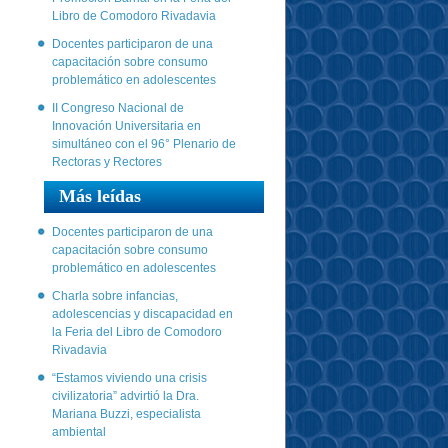
Libro de Comodoro Rivadavia
Docentes participaron de una
capacitación sobre consumo
problemático en adolescentes
II Congreso Nacional de
Innovación Universitaria en
simultáneo con el 96° Plenario de
Rectoras y Rectores
Más leídas
Docentes participaron de una
capacitación sobre consumo
problemático en adolescentes
Charla sobre infancias,
adolescencias y discapacidad en
la Feria del Libro de Comodoro
Rivadavia
“Estamos viviendo una crisis
civilizatoria” advirtió la Dra.
Mariana Buzzi, especialista
ambiental