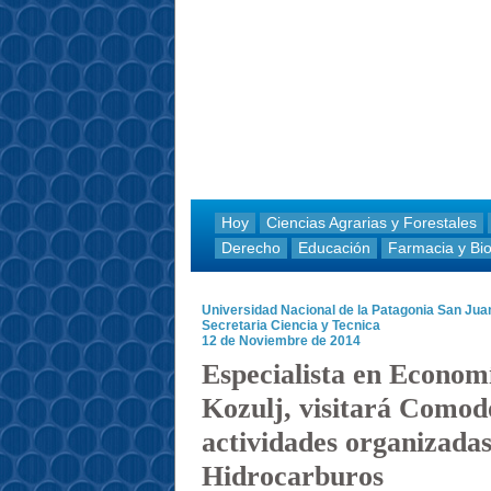
Hoy
Ciencias Agrarias y Forestales
Derecho
Educación
Farmacia y Bi
Universidad Nacional de la Patagonia San Ju
Secretaria Ciencia y Tecnica
12 de Noviembre de 2014
Especialista en Econom
Kozulj, visitará Comod
actividades organizadas
Hidrocarburos