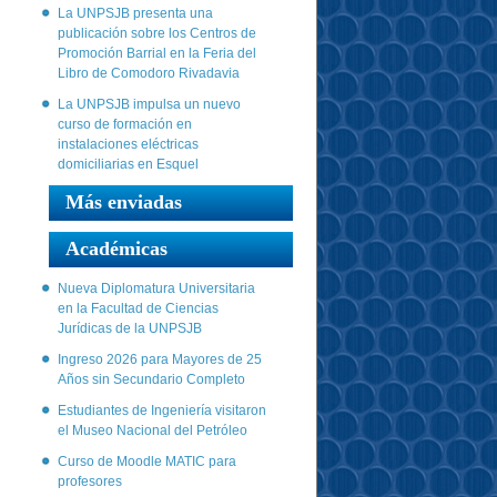
La UNPSJB presenta una
publicación sobre los Centros de
Promoción Barrial en la Feria del
Libro de Comodoro Rivadavia
La UNPSJB impulsa un nuevo
curso de formación en
instalaciones eléctricas
domiciliarias en Esquel
Más enviadas
Académicas
Nueva Diplomatura Universitaria
en la Facultad de Ciencias
Jurídicas de la UNPSJB
Ingreso 2026 para Mayores de 25
Años sin Secundario Completo
Estudiantes de Ingeniería visitaron
el Museo Nacional del Petróleo
Curso de Moodle MATIC para
profesores