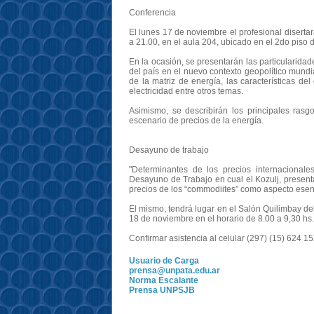
Conferencia
El lunes 17 de noviembre el profesional disertar
a 21.00, en el aula 204, ubicado en el 2do piso 
En la ocasión, se presentarán las particularida
del país en el nuevo contexto geopolítico mundial
de la matriz de energía, las características d
electricidad entre otros temas.
Asimismo, se describirán los principales ras
escenario de precios de la energía.
Desayuno de trabajo
"Determinantes de los precios internacionales
Desayuno de Trabajo en cual el Kozulj, present
precios de los “commodiites” como aspecto esenc
El mismo, tendrá lugar en el Salón Quilimbay d
18 de noviembre en el horario de 8.00 a 9,30 hs.
Confirmar asistencia al celular (297) (15) 624
Usuario de Carga
prensa@unpata.edu.ar
Norma Escalante
Prensa UNPSJB