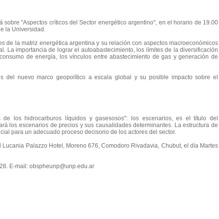
á sobre "Aspectos críticos del Sector energético argentino", en el horario de 19.00
de la Universidad.
des de la matriz energética argentina y su relación con aspectos macroeconómicos
. La importancia de lograr el autoabastecimiento, los límites de la diversificación
el consumo de energía, los vínculos entre abastecimiento de gas y generación de
gos del nuevo marco geopolítico a escala global y su posible impacto sobre el
 de los hidrocarburos líquidos y gasesosos": los escenarios, es el título del
ará los escenarios de precios y sus causalidades determinantes. La estructura de
ial para un adecuado proceso decisorio de los actores del sector.
el Lucania Palazzo Hotel, Moreno 676, Comodoro Rivadavia, Chubut, el día Martes
 1528. E-mail: obspheunp@unp.edu.ar