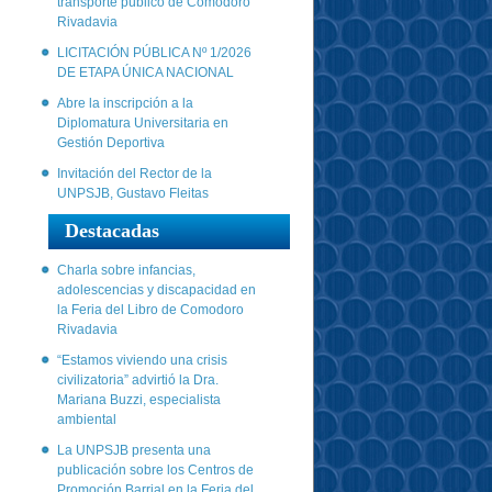
transporte público de Comodoro
Rivadavia
LICITACIÓN PÚBLICA Nº 1/2026
DE ETAPA ÚNICA NACIONAL
Abre la inscripción a la
Diplomatura Universitaria en
Gestión Deportiva
Invitación del Rector de la
UNPSJB, Gustavo Fleitas
Destacadas
Charla sobre infancias,
adolescencias y discapacidad en
la Feria del Libro de Comodoro
Rivadavia
“Estamos viviendo una crisis
civilizatoria” advirtió la Dra.
Mariana Buzzi, especialista
ambiental
La UNPSJB presenta una
publicación sobre los Centros de
Promoción Barrial en la Feria del