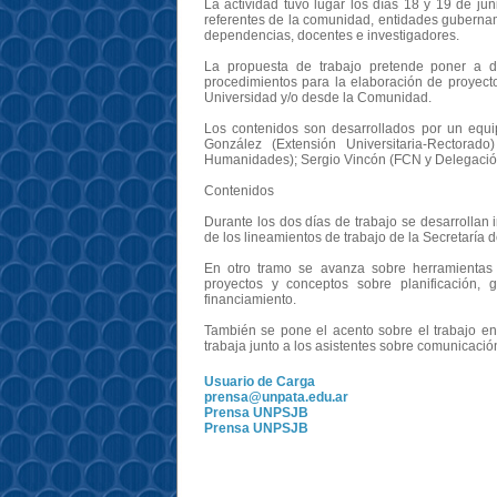
La actividad tuvo lugar los días 18 y 19 de jun
referentes de la comunidad, entidades gubernam
dependencias, docentes e investigadores.
La propuesta de trabajo pretende poner a d
procedimientos para la elaboración de proyecto
Universidad y/o desde la Comunidad.
Los contenidos son desarrollados por un equi
González (Extensión Universitaria-Rectora
Humanidades); Sergio Vincón (FCN y Delegació
Contenidos
Durante los dos días de trabajo se desarrollan 
de los lineamientos de trabajo de la Secretaría d
En otro tramo se avanza sobre herramientas p
proyectos y conceptos sobre planificación, 
financiamiento.
También se pone el acento sobre el trabajo en
trabaja junto a los asistentes sobre comunicació
Usuario de Carga
prensa@unpata.edu.ar
Prensa UNPSJB
Prensa UNPSJB