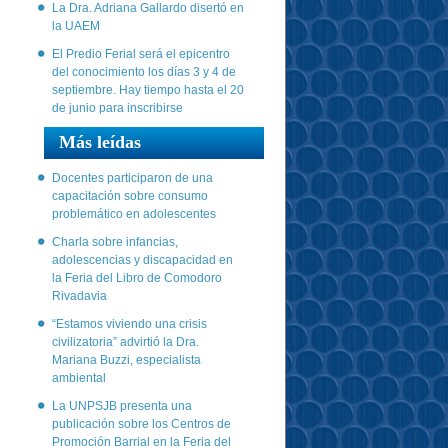
La Dra. Adriana Gallardo disertó en
la UAEM
El Predio Ferial será el epicentro
del conocimiento los días 3 y 4 de
septiembre. Hay tiempo hasta el 20
de junio para inscribirse
Más leídas
Docentes participaron de una
capacitación sobre consumo
problemático en adolescentes
Charla sobre infancias,
adolescencias y discapacidad en
la Feria del Libro de Comodoro
Rivadavia
“Estamos viviendo una crisis
civilizatoria” advirtió la Dra.
Mariana Buzzi, especialista
ambiental
La UNPSJB presenta una
publicación sobre los Centros de
Promoción Barrial en la Feria del