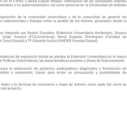
io en el Centro Cultural Esquel Melipal. Participaron de las actividades distintas
entales y no gubernamentales, así como personal de la Universidad de distintas
isposición de la comunidad universitaria y de la comunidad en general los
s extensionistas y trabajar sobre la gestión de los mismos, generados desde la
po integrado por Beatriz Escudero (Extensión Universitaria Rectorado), Susana
do) Jorge Yunyent (FCEconómicas); María Eugenia Domínguez (Facultad de
n Zonal Esquel) y TF Eduardo Nuñez (PAIDER Forestal Esquel).
instancias de exposición donde se plantea la Extensión Universitaria en el marco
e Políticas Universitarias; las áreas temáticas posibles y líneas de financiamiento.
ara la elaboración de proyectos participativos; diagnóstico y formulación de
gestión y evaluación; claves para armar un presupuesto y posibilidades de
 redes y la técnicas de escenarios y mapa de actores; como parte del cierre se
n del proyecto.