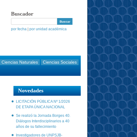
Buscador
por fecha
|
por unidad académica
Ciencias Naturales
Ciencias Sociales
Novedades
LICITACIÓN PÚBLICA Nº 1/2026
DE ETAPA ÚNICA NACIONAL
Se realizó la Jornada Borges 40.
Diálogos Interdisciplinarios a 40
años de su fallecimiento
Investigadores de UNPSJB-