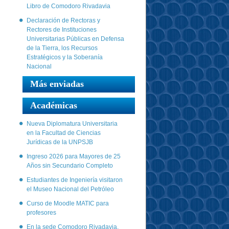
Libro de Comodoro Rivadavia
Declaración de Rectoras y
Rectores de Instituciones
Universitarias Públicas en Defensa
de la Tierra, los Recursos
Estratégicos y la Soberanía
Nacional
Más enviadas
Académicas
Nueva Diplomatura Universitaria
en la Facultad de Ciencias
Jurídicas de la UNPSJB
Ingreso 2026 para Mayores de 25
Años sin Secundario Completo
Estudiantes de Ingeniería visitaron
el Museo Nacional del Petróleo
Curso de Moodle MATIC para
profesores
En la sede Comodoro Rivadavia,