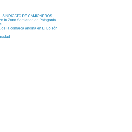
L SINDICATO DE CAMIONEROS
en la Zona Semiarida de Patagonia
el
a de la comarca andina en El Bolsón
ersidad