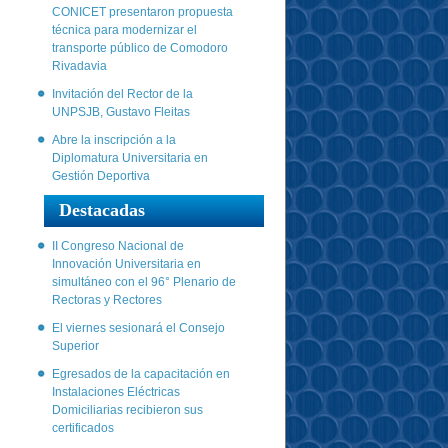
CONICET presentaron propuesta
técnica para modernizar el
transporte público de Comodoro
Rivadavia
Invitación del Rector de la
UNPSJB, Gustavo Fleitas
Abre la inscripción a la
Diplomatura Universitaria en
Gestión Deportiva
Destacadas
II Congreso Nacional de
Innovación Universitaria en
simultáneo con el 96° Plenario de
Rectoras y Rectores
El viernes sesionará el Consejo
Superior
Egresados de la capacitación en
Instalaciones Eléctricas
Domiciliarias recibieron sus
certificados