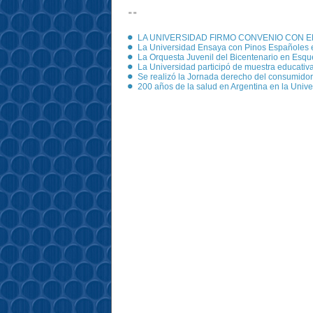
" "
LA UNIVERSIDAD FIRMO CONVENIO CON E
La Universidad Ensaya con Pinos Españoles 
La Orquesta Juvenil del Bicentenario en Esqu
La Universidad participó de muestra educativ
Se realizó la Jornada derecho del consumidor
200 años de la salud en Argentina en la Univ