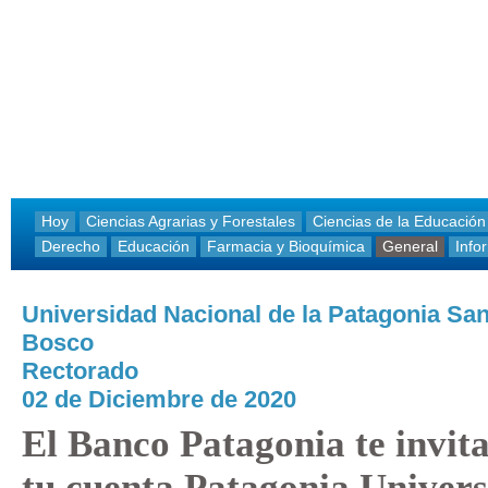
Hoy
Ciencias Agrarias y Forestales
Ciencias de la Educación
Derecho
Educación
Farmacia y Bioquímica
General
Info
Universidad Nacional de la Patagonia Sa
Bosco
Rectorado
02 de Diciembre de 2020
El Banco Patagonia te invita
tu cuenta Patagonia Univers