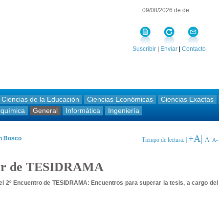
09/08/2026 de de
Suscribir
|
Enviar
|
Contacto
Ciencias de la Educación
Ciencias Económicas
Ciencias Exactas
oquímica
General
Informática
Ingeniería
+A|
an Bosco
A|
Tiempo de lectura: |
A-
ller de TESIDRAMA
o el 2º Encuentro de TESIDRAMA: Encuentros para superar la tesis, a cargo del