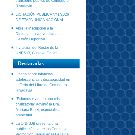
transporte público de Comodoro
Rivadavia
LICITACIÓN PÚBLICA Nº 1/2026
DE ETAPA ÚNICA NACIONAL
Abre la inscripción a la
Diplomatura Universitaria en
Gestión Deportiva
Invitación del Rector de la
UNPSJB, Gustavo Fleitas
Destacadas
Charla sobre infancias,
adolescencias y discapacidad en
la Feria del Libro de Comodoro
Rivadavia
“Estamos viviendo una crisis
civilizatoria” advirtió la Dra.
Mariana Buzzi, especialista
ambiental
La UNPSJB presenta una
publicación sobre los Centros de
Promoción Barrial en la Feria del