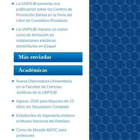
La UNPSJB presenta una
publicación sobre los Centros de
Promoción Barrial en la Feria del
Libro de Comodoro Rivadavia
La UNPSJB impulsa un nuevo
curso de formación en
instalaciones eléctricas
domiciliarias en Esquel
Más enviadas
Académicas
Nueva Diplomatura Universitaria
en la Facultad de Ciencias
Jurídicas de la UNPSJB
Ingreso 2026 para Mayores de 25
Años sin Secundario Completo
Estudiantes de Ingeniería visitaron
el Museo Nacional del Petróleo
Curso de Moodle MATIC para
profesores