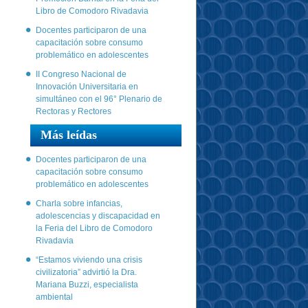
Libro de Comodoro Rivadavia
Docentes participaron de una
capacitación sobre consumo
problemático en adolescentes
II Congreso Nacional de
Innovación Universitaria en
simultáneo con el 96° Plenario de
Rectoras y Rectores
Más leídas
Docentes participaron de una
capacitación sobre consumo
problemático en adolescentes
Charla sobre infancias,
adolescencias y discapacidad en
la Feria del Libro de Comodoro
Rivadavia
“Estamos viviendo una crisis
civilizatoria” advirtió la Dra.
Mariana Buzzi, especialista
ambiental