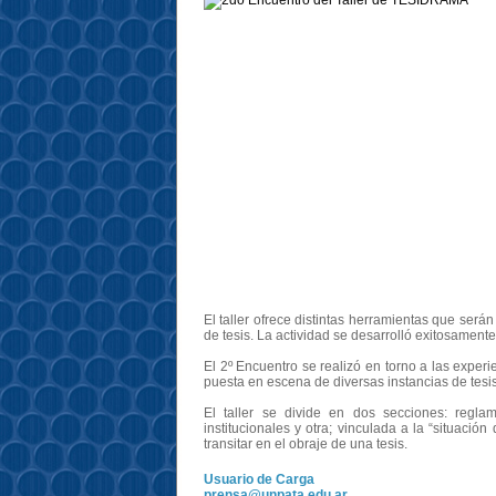
El taller ofrece distintas herramientas que serán
de tesis. La actividad se desarrolló exitosamente
El 2º Encuentro se realizó en torno a las experi
puesta en escena de diversas instancias de tesis
El taller se divide en dos secciones: reglam
institucionales y otra; vinculada a la “situació
transitar en el obraje de una tesis.
Usuario de Carga
prensa@unpata.edu.ar