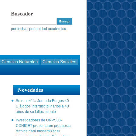
Buscador
por fecha
|
por unidad académica
Ciencias Naturales
Ciencias Sociales
Novedades
Se realizó la Jornada Borges 40.
Diálogos Interdisciplinarios a 40
años de su fallecimiento
Investigadores de UNPSJB-
CONICET presentaron propuesta
técnica para modernizar el