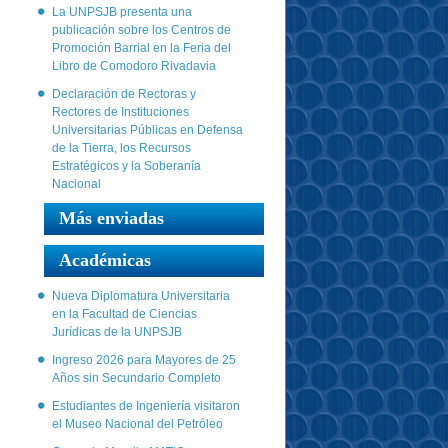
La UNPSJB presenta una
publicación sobre los Centros de
Promoción Barrial en la Feria del
Libro de Comodoro Rivadavia
Declaración de Rectoras y
Rectores de Instituciones
Universitarias Públicas en Defensa
de la Tierra, los Recursos
Estratégicos y la Soberanía
Nacional
Más enviadas
Académicas
Nueva Diplomatura Universitaria
en la Facultad de Ciencias
Jurídicas de la UNPSJB
Ingreso 2026 para Mayores de 25
Años sin Secundario Completo
Estudiantes de Ingeniería visitaron
el Museo Nacional del Petróleo