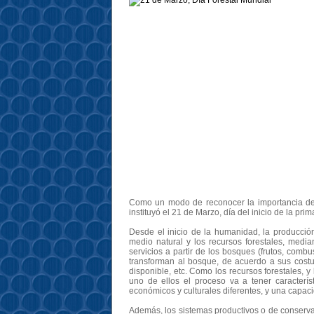
Como un modo de reconocer la importancia de 
instituyó el 21 de Marzo, día del inicio de la pr
Desde el inicio de la humanidad, la producción
medio natural y los recursos forestales, media
servicios a partir de los bosques (frutos, comb
transforman al bosque, de acuerdo a sus costum
disponible, etc. Como los recursos forestales, 
uno de ellos el proceso va a tener caracterís
económicos y culturales diferentes, y una capac
Además, los sistemas productivos o de conservac