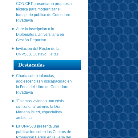
CONICET presentaron propuesta
técnica para modernizar el
transporte público de Comodoro
Rivadavia
Abre la inscripción a la
Diplomatura Universitaria en
Gestión Deportiva
Invitación del Rector de la
UNPSJB, Gustavo Fleitas
Destacadas
Charla sobre infancias,
adolescencias y discapacidad en
la Feria del Libro de Comodoro
Rivadavia
“Estamos viviendo una crisis
civilizatoria” advirtió la Dra.
Mariana Buzzi, especialista
ambiental
La UNPSJB presenta una
publicación sobre los Centros de
Promoción Barrial en la Feria del