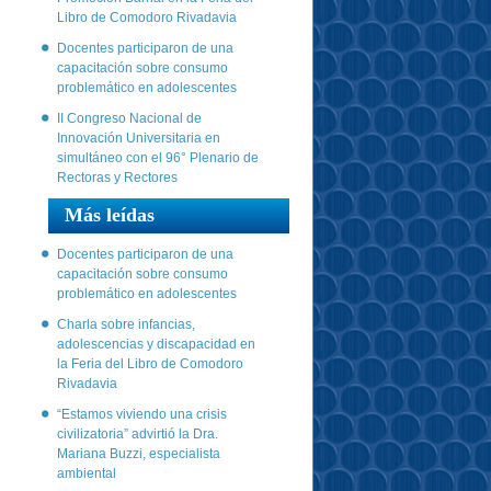
Libro de Comodoro Rivadavia
Docentes participaron de una
capacitación sobre consumo
problemático en adolescentes
II Congreso Nacional de
Innovación Universitaria en
simultáneo con el 96° Plenario de
Rectoras y Rectores
Más leídas
Docentes participaron de una
capacitación sobre consumo
problemático en adolescentes
Charla sobre infancias,
adolescencias y discapacidad en
la Feria del Libro de Comodoro
Rivadavia
“Estamos viviendo una crisis
civilizatoria” advirtió la Dra.
Mariana Buzzi, especialista
ambiental