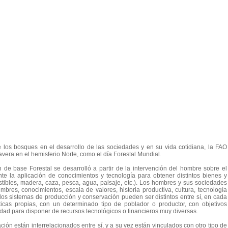
los bosques en el desarrollo de las sociedades y en su vida cotidiana, la FAO
imavera en el hemisferio Norte, como el día Forestal Mundial.
 de base Forestal se desarrolló a partir de la intervención del hombre sobre el
nte la aplicación de conocimientos y tecnología para obtener distintos bienes y
ustibles, madera, caza, pesca, agua, paisaje, etc.). Los hombres y sus sociedades
bres, conocimientos, escala de valores, historia productiva, cultura, tecnología
y los sistemas de producción y conservación pueden ser distintos entre sí, en cada
ticas propias, con un determinado tipo de poblador o productor, con objetivos
idad para disponer de recursos tecnológicos o financieros muy diversas.
ión están interrelacionados entre sí, y a su vez están vinculados con otro tipo de