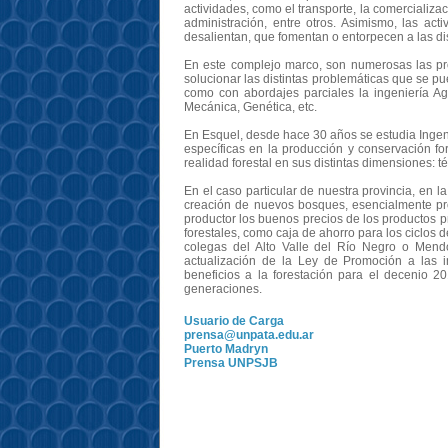
actividades, como el transporte, la comercializac
administración, entre otros. Asimismo, las act
desalientan, que fomentan o entorpecen a las dis
En este complejo marco, son numerosas las pr
solucionar las distintas problemáticas que se pu
como con abordajes parciales la ingeniería Ag
Mecánica, Genética, etc.
En Esquel, desde hace 30 años se estudia Ingeni
específicas en la producción y conservación fo
realidad forestal en sus distintas dimensiones: t
En el caso particular de nuestra provincia, en l
creación de nuevos bosques, esencialmente prod
productor los buenos precios de los productos pri
forestales, como caja de ahorro para los ciclos 
colegas del Alto Valle del Río Negro o Mend
actualización de la Ley de Promoción a las i
beneficios a la forestación para el decenio 
generaciones.
Usuario de Carga
prensa@unpata.edu.ar
Puerto Madryn
Prensa UNPSJB