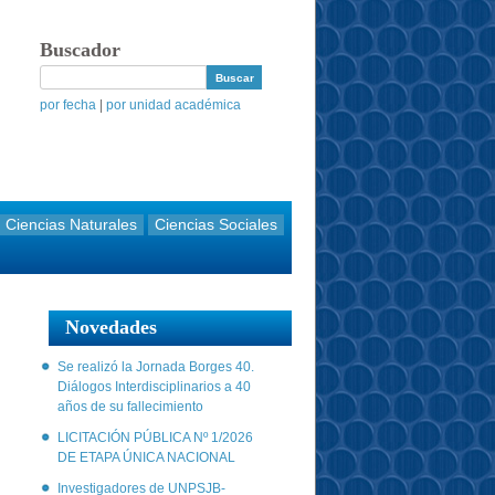
Buscador
por fecha
|
por unidad académica
Ciencias Naturales
Ciencias Sociales
Novedades
Se realizó la Jornada Borges 40.
Diálogos Interdisciplinarios a 40
años de su fallecimiento
LICITACIÓN PÚBLICA Nº 1/2026
DE ETAPA ÚNICA NACIONAL
Investigadores de UNPSJB-