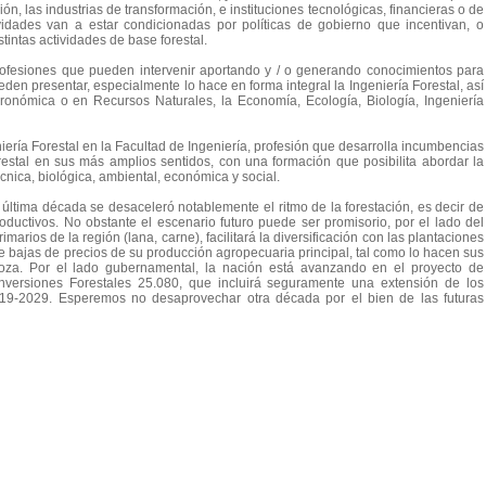
ión, las industrias de transformación, e instituciones tecnológicas, financieras o de
ividades van a estar condicionadas por políticas de gobierno que incentivan, o
tintas actividades de base forestal.
ofesiones que pueden intervenir aportando y / o generando conocimientos para
eden presentar, especialmente lo hace en forma integral la Ingeniería Forestal, así
ronómica o en Recursos Naturales, la Economía, Ecología, Biología, Ingeniería
ería Forestal en la Facultad de Ingeniería, profesión que desarrolla incumbencias
restal en sus más amplios sentidos, con una formación que posibilita abordar la
écnica, biológica, ambiental, económica y social.
a última década se desaceleró notablemente el ritmo de la forestación, es decir de
uctivos. No obstante el escenario futuro puede ser promisorio, por el lado del
marios de la región (lana, carne), facilitará la diversificación con las plantaciones
de bajas de precios de su producción agropecuaria principal, tal como lo hacen sus
oza. Por el lado gubernamental, la nación está avanzando en el proyecto de
nversiones Forestales 25.080, que incluirá seguramente una extensión de los
2019-2029. Esperemos no desaprovechar otra década por el bien de las futuras