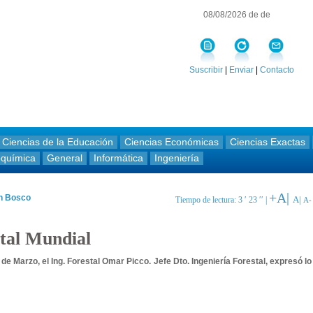
08/08/2026 de de
Suscribir
|
Enviar
|
Contacto
Ciencias de la Educación
Ciencias Económicas
Ciencias Exactas
oquímica
General
Informática
Ingeniería
+A|
an Bosco
A|
Tiempo de lectura: 3 ′ 23 ′′ |
A-
tal Mundial
de Marzo, el Ing. Forestal Omar Picco. Jefe Dto. Ingeniería Forestal, expresó lo