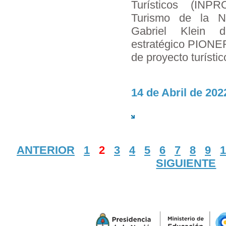
Turísticos (INP
Turismo de la N
Gabriel Klein d
estratégico PIONE
de proyecto turístic
14 de Abril de 202
ANTERIOR
1
2
3
4
5
6
7
8
9
1
SIGUIENTE