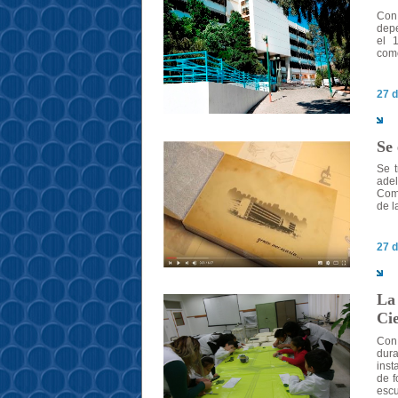
Con 
depe
el 
com
27 d
Se
Se t
adel
Com
de l
27 d
La 
Cie
Con 
dura
inst
de f
escu