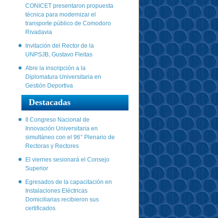
CONICET presentaron propuesta
técnica para modernizar el
transporte público de Comodoro
Rivadavia
Invitación del Rector de la
UNPSJB, Gustavo Fleitas
Abre la inscripción a la
Diplomatura Universitaria en
Gestión Deportiva
Destacadas
II Congreso Nacional de
Innovación Universitaria en
simultáneo con el 96° Plenario de
Rectoras y Rectores
El viernes sesionará el Consejo
Superior
Egresados de la capacitación en
Instalaciones Eléctricas
Domiciliarias recibieron sus
certificados