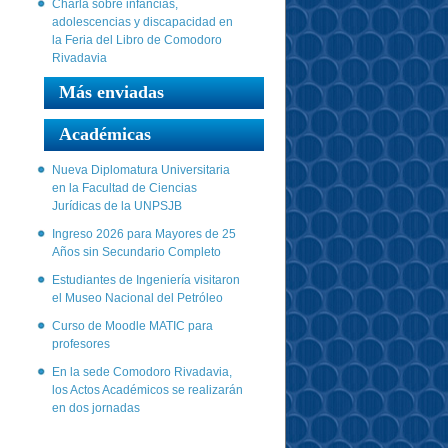
Charla sobre infancias,
adolescencias y discapacidad en
la Feria del Libro de Comodoro
Rivadavia
Más enviadas
Académicas
Nueva Diplomatura Universitaria
en la Facultad de Ciencias
Jurídicas de la UNPSJB
Ingreso 2026 para Mayores de 25
Años sin Secundario Completo
Estudiantes de Ingeniería visitaron
el Museo Nacional del Petróleo
Curso de Moodle MATIC para
profesores
En la sede Comodoro Rivadavia,
los Actos Académicos se realizarán
en dos jornadas