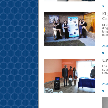
El 
Co
El g
diri
temp
muni
25 d
UP
Los 
su a
Univ
25 d