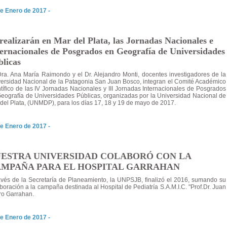
e Enero de 2017 -
realizarán en Mar del Plata, las Jornadas Nacionales e
ternacionales de Posgrados en Geografía de Universidades
blicas
ra. Ana María Raimondo y el Dr. Alejandro Monti, docentes investigadores de la
ersidad Nacional de la Patagonia San Juan Bosco, integran el Comité Académico
tífico de las IV Jornadas Nacionales y III Jornadas Internacionales de Posgrados
eografía de Universidades Públicas, organizadas por la Universidad Nacional de
del Plata, (UNMDP), para los días 17, 18 y 19 de mayo de 2017.
e Enero de 2017 -
ESTRA UNIVERSIDAD COLABORÓ CON LA
MPAÑA PARA EL HOSPITAL GARRAHAN
avés de la Secretaría de Planeamiento, la UNPSJB, finalizó el 2016, sumando su
boración a la campaña destinada al Hospital de Pediatría S.A.M.I.C. "Prof.Dr. Juan
ro Garrahan.
e Enero de 2017 -