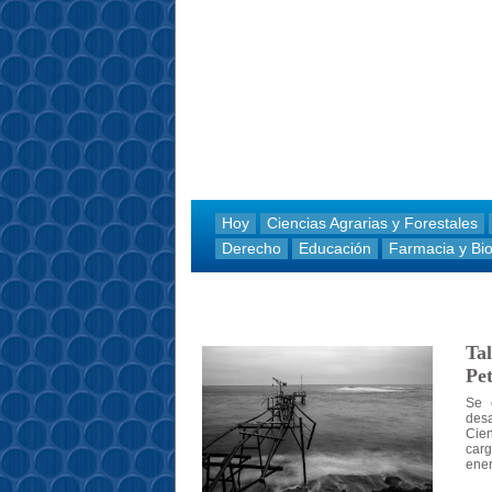
Hoy
Ciencias Agrarias y Forestales
Derecho
Educación
Farmacia y Bi
Tal
Pet
Se 
desa
Cien
carg
ener