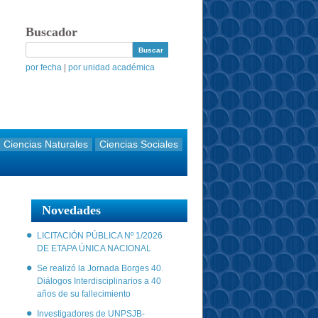
Buscador
por fecha
|
por unidad académica
Ciencias Naturales
Ciencias Sociales
Novedades
LICITACIÓN PÚBLICA Nº 1/2026
DE ETAPA ÚNICA NACIONAL
Se realizó la Jornada Borges 40.
Diálogos Interdisciplinarios a 40
años de su fallecimiento
Investigadores de UNPSJB-