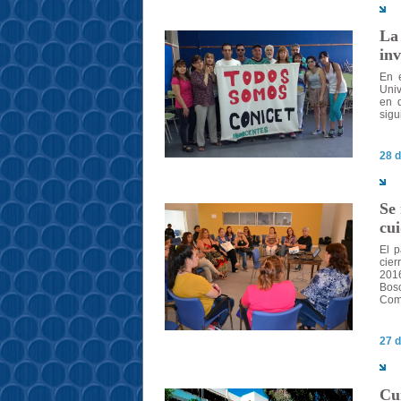
La
in
En 
Univ
en d
sigu
28 d
Se 
cui
El p
cier
201
Bosc
Como
27 d
Cu