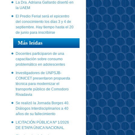
La Dra. Adriana Gallardo disertó en
la UAEM
El Predio Ferial será el epicentro
del conocimiento los días 3 y 4 de
septiembre. Hay tiempo hasta el 20
de junio para inscribirse
Más leídas
Docentes participaron de una
capacitación sobre consumo
problemático en adolescentes
Investigadores de UNPSJB-
CONICET presentaron propuesta
técnica para modernizar el
transporte público de Comodoro
Rivadavia
Se realizó la Jornada Borges 40.
Diálogos Interdisciplinarios a 40
años de su fallecimiento
LICITACIÓN PÚBLICA Nº 1/2026
DE ETAPA ÚNICA NACIONAL