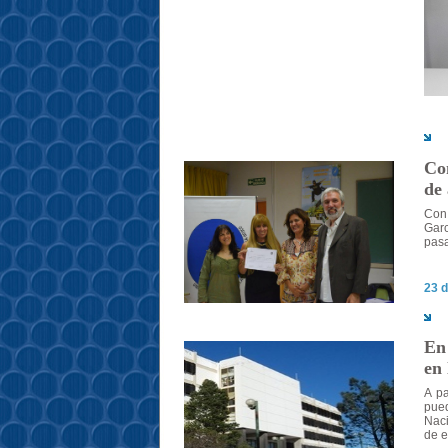
Con
de
Con 
Garc
pasa
23 d
En 
en
A pa
pued
Naci
de e