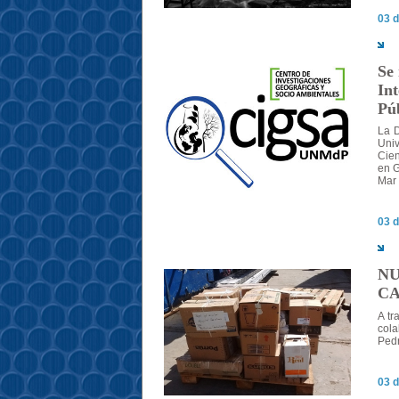
03 d
Se 
In
Pú
La D
Univ
Cien
en G
Mar 
03 d
NU
CA
A tr
cola
Ped
03 d