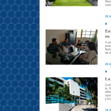
Mus
nuev
26 d
En 
en
A pa
pued
Naci
de e
26 d
La
Como
la 
dif
opor
y Es
26 d