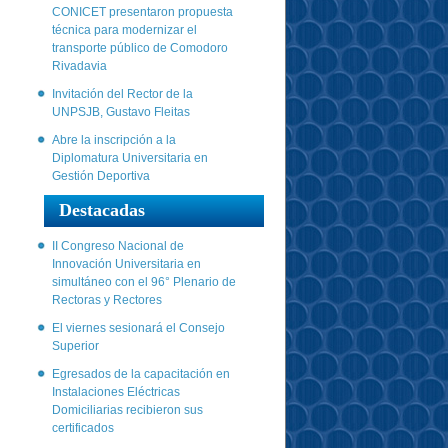
CONICET presentaron propuesta
técnica para modernizar el
transporte público de Comodoro
Rivadavia
Invitación del Rector de la
UNPSJB, Gustavo Fleitas
Abre la inscripción a la
Diplomatura Universitaria en
Gestión Deportiva
Destacadas
II Congreso Nacional de
Innovación Universitaria en
simultáneo con el 96° Plenario de
Rectoras y Rectores
El viernes sesionará el Consejo
Superior
Egresados de la capacitación en
Instalaciones Eléctricas
Domiciliarias recibieron sus
certificados