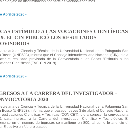
sido objeto de discriminación por parte de vecinos anónimos.
e Abril de 2020 -
CAS ESTÍMULO A LAS VOCACIONES CIENTÍFICAS
19. EL CIN PUBLICÓ LOS RESULTADOS
OVISORIOS
ecretaría de Ciencia y Técnica de la Universidad Nacional de la Patagonia San
 Bosco (UNPSJB), informa que el Consejo Interuniversitario Nacional (CIN), dio a
ocer el resultado provisorio de la Convocatoria a las Becas "Estímulo a las
ciones Científicas" (EVC-CIN 2019)
e Abril de 2020 -
GRESOS A LA CARRERA DEL INVESTIGADOR -
NVOCATORIA 2020
ecretaría de Ciencia y Técnica de la Universidad Nacional de la Patagonia San
 Bosco (UNPSJB), informa que el pasado jueves 3 de abril, el Consejo Nacional
nvestigaciones Científicas y Técnicas (CONICET), dio a conocer la convocatoria
0, para ingresar a la Carrera del Investigador Científico y Tecnológico. El
remento en el número de ingresos se mantiene en 800, tal como lo anunció el
r Ejecutivo en febrero pasado.