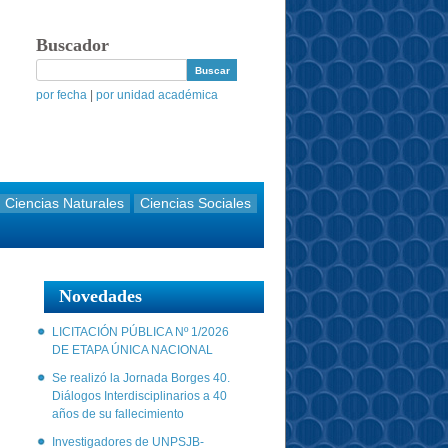
Buscador
por fecha
|
por unidad académica
Ciencias Naturales
Ciencias Sociales
Novedades
LICITACIÓN PÚBLICA Nº 1/2026
DE ETAPA ÚNICA NACIONAL
Se realizó la Jornada Borges 40.
Diálogos Interdisciplinarios a 40
años de su fallecimiento
Investigadores de UNPSJB-