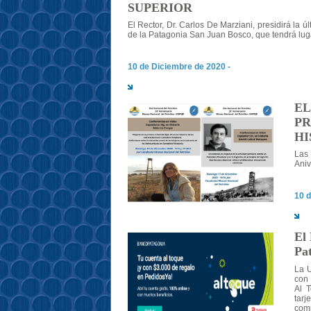
SUPERIOR
El Rector, Dr. Carlos De Marziani, presidirá la
de la Patagonia San Juan Bosco, que tendrá lugar
10 de Diciembre de 2020 -
EL
PR
HI
Las 
Aniv
10 d
El 
Pat
La U
con 
Al 
tarj
comp