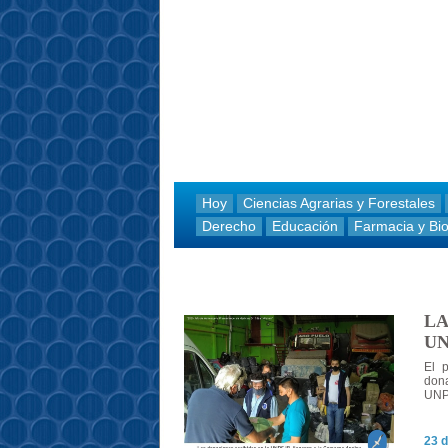
Hoy
Ciencias Agrarias y Forestales
Derecho
Educación
Farmacia y Bi
LA
UN
El 
don
UNP
23 d