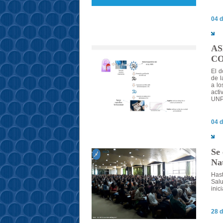
04 d
AS
C
El d
de l
a lo
act
UNP
04 d
Se 
Nat
Hast
Salu
inic
28 d