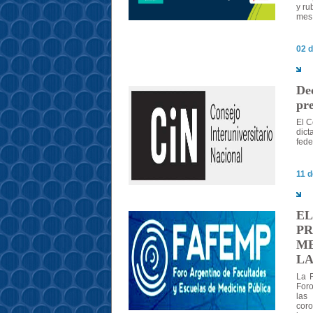
y ru
mes
02 d
Dec
pre
El C
dict
fede
11 d
EL
PR
ME
LA
La F
Foro
las
coro