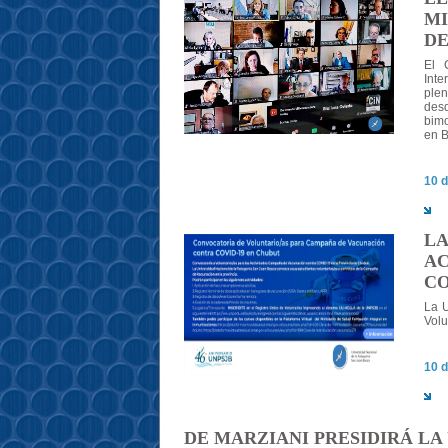
MI
DE
El 
Inte
plen
des
bimo
en B
10 d
LA
AC
CO
La U
Volu
10 d
DE MARZIANI PRESIDIRÁ LA