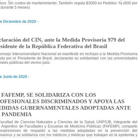
bros. Sin costos de mantenimiento. También regala $3000 en Pedidos Ya (600 por
 durante 5 meses)
e Diciembre de 2020 -
laración del CIN, ante la Medida Provisoria 979 del
sidente de la República Federativa del Brasil
onsejo Interuniversitario Nacional se manifestó en rechazo a la Medida Provisoria
ada por el Presidente de Brasil, declarando su solidaridad con las universidades
rales públicas del vecino país.
e Junio de 2020 -
 FAFEMP, SE SOLIDARIZA CON LOS
OFESIONALES DISCRIMINADOS Y APOYA LAS
DIDAS GUBERNAMENTALES ADOPTADAS ANTE
 PANDEMIA
acultad de Ciencias Naturales y Ciencias de la Salud, UNPSJB, integrante del
 Argentino de Facultades y Escuelas de Medicina Públicas (FAFEMP), comparte
 expresiones de respaldo a las medidas adoptadas en la prevención del
navirus y se solidariza con los médicos y médicas que trabajan en la epidemia y