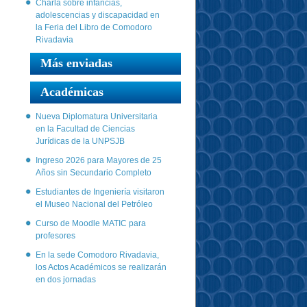
Charla sobre infancias,
adolescencias y discapacidad en
la Feria del Libro de Comodoro
Rivadavia
Más enviadas
Académicas
Nueva Diplomatura Universitaria
en la Facultad de Ciencias
Jurídicas de la UNPSJB
Ingreso 2026 para Mayores de 25
Años sin Secundario Completo
Estudiantes de Ingeniería visitaron
el Museo Nacional del Petróleo
Curso de Moodle MATIC para
profesores
En la sede Comodoro Rivadavia,
los Actos Académicos se realizarán
en dos jornadas