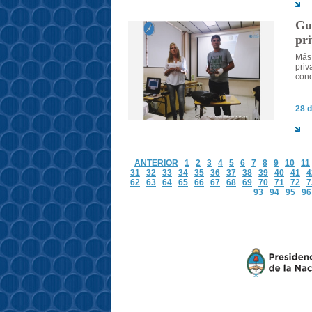
Guí
pri
Más 
priv
cono
28 d
ANTERIOR
1
2
3
4
5
6
7
8
9
10
11
31
32
33
34
35
36
37
38
39
40
41
4
62
63
64
65
66
67
68
69
70
71
72
7
93
94
95
96