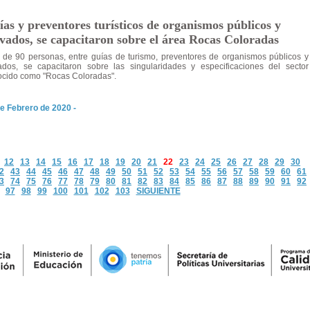
as y preventores turísticos de organismos públicos y
vados, se capacitaron sobre el área Rocas Coloradas
de 90 personas, entre guías de turismo, preventores de organismos públicos y
ados, se capacitaron sobre las singularidades y especificaciones del sector
cido como "Rocas Coloradas".
e Febrero de 2020 -
12
13
14
15
16
17
18
19
20
21
22
23
24
25
26
27
28
29
30
2
43
44
45
46
47
48
49
50
51
52
53
54
55
56
57
58
59
60
61
3
74
75
76
77
78
79
80
81
82
83
84
85
86
87
88
89
90
91
92
97
98
99
100
101
102
103
SIGUIENTE