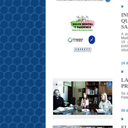
IN
QU
SA
A p
Madr
19 
pob
situ
16 d
LA
PR
Se a
Pat
08 d
EL