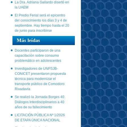
La Dra. Adriana Gallardo disertó en
la UAEM
El Predio Ferial será el epicentro
del conocimiento los días 3 y 4 de
septiembre. Hay tiempo hasta el 20
de junio para inscribirse
Más leídas
Docentes participaron de una
capacitación sobre consumo
problemático en adolescentes
Investigadores de UNPSJB-
CONICET presentaron propuesta
técnica para modernizar el
transporte público de Comodoro
Rivadavia
Se realizó la Jornada Borges 40.
Diálogos Interdisciplinarios a 40
años de su fallecimiento
LICITACIÓN PÚBLICA Nº 1/2026
DE ETAPA ÚNICA NACIONAL