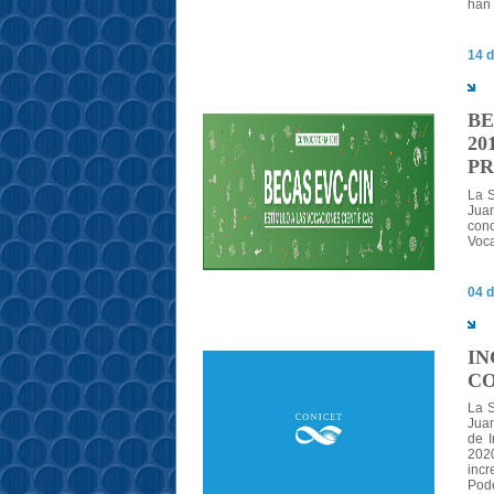
han 
14 d
BE
20
PR
La S
Juan
con
Voca
04 d
IN
CO
La S
Juan
de I
202
inc
Pode