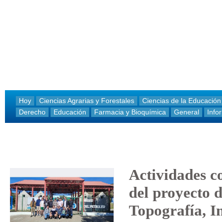
Hoy
Ciencias Agrarias y Forestales
Ciencias de la Educación
Derecho
Educación
Farmacia y Bioquímica
General
Info
Actividades c
del proyecto 
Topografía, In