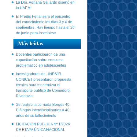
La Dra. Adriana Gallardo disertó en
la UAEM
El Predio Ferial será el epicentro
del conocimiento los días 3 y 4 de
septiembre. Hay tiempo hasta el 20
de junio para inscribirse
Más leídas
Docentes participaron de una
capacitación sobre consumo
problemático en adolescentes
Investigadores de UNPSJB-
CONICET presentaron propuesta
técnica para modernizar el
transporte público de Comodoro
Rivadavia
Se realizó la Jornada Borges 40.
Diálogos Interdisciplinarios a 40
años de su fallecimiento
LICITACIÓN PÚBLICA Nº 1/2026
DE ETAPA ÚNICA NACIONAL