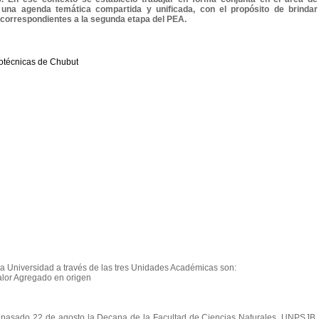
ajo una agenda temática compartida y unificada, con el propósito de brindar
s correspondientes a la segunda etapa del PEA.
la Universidad a través de las tres Unidades Académicas son:
alor Agregado en origen
l pasado 22 de agosto la Decana de la Facultad de Ciencias Naturales, UNPSJB,