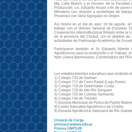
Mg. Lidia Blanco y el Decano de la Facultad d
Producción, Lic. Eduardo Arzani a fin de poner 
Ministerio con relación a posibilidad de traba
Proyectos con Valor Agregado en Origen.
Asi mismo en el día de ayer, 24 de agosto, e
trabajo con el director General de Escuelas 
Cooperación interinstitucional firmado entre la
de la provincia del Chubut, con el objetivo de
actividades de Padrinazgo Académico de Escuela
Participaron también el Sr. Eduardo Alberto 
Agrotécnicos para la producción y el Trabajo; el
Nutr. Liliana Barrionuevo, Coordinadora del PEA
Los establecimientos educativos que recibirán 
1) Colegio 733 de Gaiman
2) Colegio 717 de Cerro Radal (Lago Puelo)
3) Colegio 719 de Gobernador Costa
4) Colegio 716 de Alto Río Senguerr
5) Colegio 725 de Colonia Sarmiento
6) Colegio 740 de Trevelin
7) Escuela Municipal de Pesca de Puerto Madry
8) Centro Educativo Agrotécnico de Cholila
9) Escuela Agrotécnica Salesiana de Río Grande
Usuario de Carga
prensa@unpata.edu.ar
Prensa UNPSJB