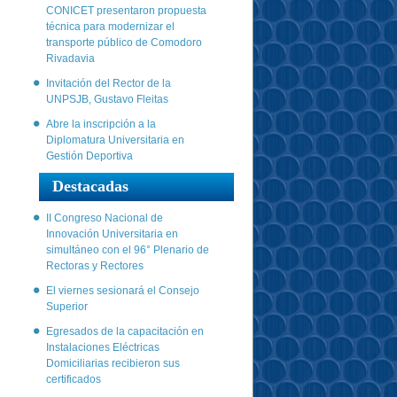
CONICET presentaron propuesta
técnica para modernizar el
transporte público de Comodoro
Rivadavia
Invitación del Rector de la
UNPSJB, Gustavo Fleitas
Abre la inscripción a la
Diplomatura Universitaria en
Gestión Deportiva
Destacadas
II Congreso Nacional de
Innovación Universitaria en
simultáneo con el 96° Plenario de
Rectoras y Rectores
El viernes sesionará el Consejo
Superior
Egresados de la capacitación en
Instalaciones Eléctricas
Domiciliarias recibieron sus
certificados