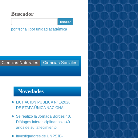
Buscador
por fecha
|
por unidad académica
Ciencias Naturales
Ciencias Sociales
Novedades
LICITACIÓN PÚBLICA Nº 1/2026
DE ETAPA ÚNICA NACIONAL
Se realizó la Jornada Borges 40.
Diálogos Interdisciplinarios a 40
años de su fallecimiento
Investigadores de UNPSJB-