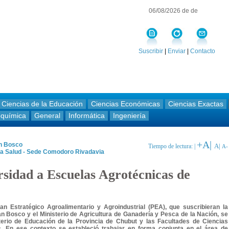
06/08/2026 de de
Suscribir
|
Enviar
|
Contacto
Ciencias de la Educación
Ciencias Económicas
Ciencias Exactas
oquímica
General
Informática
Ingeniería
+A|
an Bosco
A|
Tiempo de lectura: |
A-
 la Salud - Sede Comodoro Rivadavia
rsidad a Escuelas Agrotécnicas de
n Estratégico Agroalimentario y Agroindustrial (PEA), que suscribieran la
n Bosco y el Ministerio de Agricultura de Ganadería y Pesca de la Nación, se
terio de Educación de la Provincia de Chubut y las Facultades de Ciencias
s. En ese contexto se estableció trabajar en forma conjunta en el área de