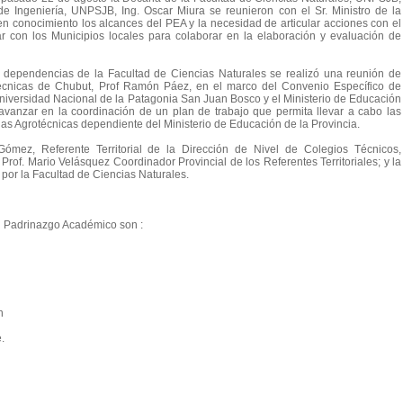
e Ingeniería, UNPSJB, Ing. Oscar Miura se reunieron con el Sr. Ministro de la
en conocimiento los alcances del PEA y la necesidad de articular acciones con el
jar con los Municipios locales para colaborar en la elaboración y evaluación de
n dependencias de la Facultad de Ciencias Naturales se realizó una reunión de
Técnicas de Chubut, Prof Ramón Páez, en el marco del Convenio Específico de
 Universidad Nacional de la Patagonia San Juan Bosco y el Ministerio de Educación
 avanzar en la coordinación de un plan de trabajo que permita llevar a cabo las
s Agrotécnicas dependiente del Ministerio de Educación de la Provincia.
Gómez, Referente Territorial de la Dirección de Nivel de Colegios Técnicos,
 Prof. Mario Velásquez Coordinador Provincial de los Referentes Territoriales; y la
 por la Facultad de Ciencias Naturales.
el Padrinazgo Académico son :
n
.