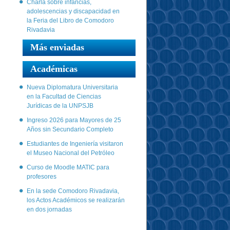
Charla sobre infancias,
adolescencias y discapacidad en
la Feria del Libro de Comodoro
Rivadavia
Más enviadas
Académicas
Nueva Diplomatura Universitaria
en la Facultad de Ciencias
Jurídicas de la UNPSJB
Ingreso 2026 para Mayores de 25
Años sin Secundario Completo
Estudiantes de Ingeniería visitaron
el Museo Nacional del Petróleo
Curso de Moodle MATIC para
profesores
En la sede Comodoro Rivadavia,
los Actos Académicos se realizarán
en dos jornadas