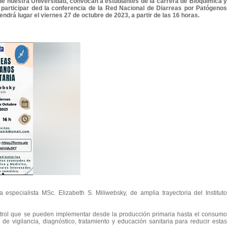
 de nuestra Universidad, convocan a estudiantes de la carrera de Bioquímica y
participar ded la conferencia de la Red Nacional de Diarreas por Patógenos
ndrá lugar el viernes 27 de octubre de 2023, a partir de las 16 horas.
la especialista MSc. Elizabeth S. Miliwebsky, de amplia trayectoria del Instituto
trol que se pueden implementar desde la producción primaria hasta el consumo
s de vigilancia, diagnóstico, tratamiento y educación sanitaria para reducir estas