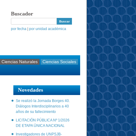
Buscador
por fecha
|
por unidad académica
Ciencias Naturales
Ciencias Sociales
Novedades
Se realizó la Jornada Borges 40.
Diálogos Interdisciplinarios a 40
años de su fallecimiento
LICITACIÓN PÚBLICA Nº 1/2026
DE ETAPA ÚNICA NACIONAL
Investigadores de UNPSJB-