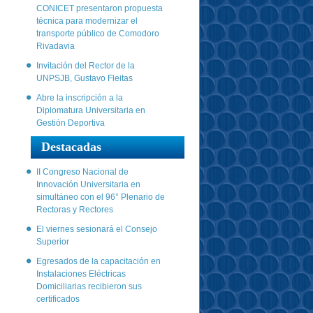
CONICET presentaron propuesta
técnica para modernizar el
transporte público de Comodoro
Rivadavia
Invitación del Rector de la
UNPSJB, Gustavo Fleitas
Abre la inscripción a la
Diplomatura Universitaria en
Gestión Deportiva
Destacadas
II Congreso Nacional de
Innovación Universitaria en
simultáneo con el 96° Plenario de
Rectoras y Rectores
El viernes sesionará el Consejo
Superior
Egresados de la capacitación en
Instalaciones Eléctricas
Domiciliarias recibieron sus
certificados