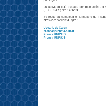
patologías.
La actividad está avalada por resolución del
(CDFCNyCS) Nro 1436/23
Se recuerda completar el formulario de inscrip
https://acortar.link/M67gm7
Usuario de Carga
prensa@unpata.edu.ar
Prensa UNPSJB
Prensa UNPSJB