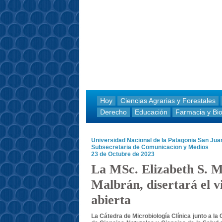
Hoy
Ciencias Agrarias y Forestales
Derecho
Educación
Farmacia y Bi
Universidad Nacional de la Patagonia San Ju
Subsecretaria de Comunicacion y Medios
23 de Octubre de 2023
La MSc. Elizabeth S. Mi
Malbrán, disertará el v
abierta
La Cátedra de Microbiología Clínica junto a la