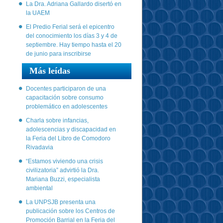
La Dra. Adriana Gallardo disertó en
la UAEM
El Predio Ferial será el epicentro
del conocimiento los días 3 y 4 de
septiembre. Hay tiempo hasta el 20
de junio para inscribirse
Más leídas
Docentes participaron de una
capacitación sobre consumo
problemático en adolescentes
Charla sobre infancias,
adolescencias y discapacidad en
la Feria del Libro de Comodoro
Rivadavia
“Estamos viviendo una crisis
civilizatoria” advirtió la Dra.
Mariana Buzzi, especialista
ambiental
La UNPSJB presenta una
publicación sobre los Centros de
Promoción Barrial en la Feria del