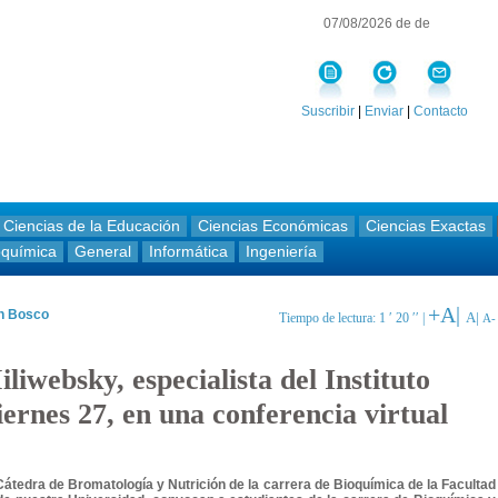
07/08/2026 de de
Suscribir
|
Enviar
|
Contacto
Ciencias de la Educación
Ciencias Económicas
Ciencias Exactas
oquímica
General
Informática
Ingeniería
+A|
an Bosco
A|
Tiempo de lectura: 1 ′ 20 ′′ |
A-
liwebsky, especialista del Instituto
iernes 27, en una conferencia virtual
 Cátedra de Bromatología y Nutrición de la carrera de Bioquímica de la Facultad