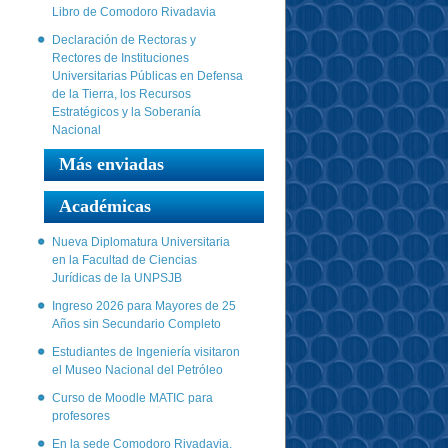
Libro de Comodoro Rivadavia
Declaración de Rectoras y
Rectores de Instituciones
Universitarias Públicas en Defensa
de la Tierra, los Recursos
Estratégicos y la Soberanía
Nacional
Más enviadas
Académicas
Nueva Diplomatura Universitaria
en la Facultad de Ciencias
Jurídicas de la UNPSJB
Ingreso 2026 para Mayores de 25
Años sin Secundario Completo
Estudiantes de Ingeniería visitaron
el Museo Nacional del Petróleo
Curso de Moodle MATIC para
profesores
En la sede Comodoro Rivadavia,