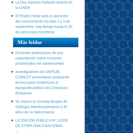
La Dra. Adriana Gallardo disertó en
la UAEM
El Predio Ferial será el epicentro
del conocimiento los días 3 y 4 de
septiembre. Hay tiempo hasta el 20
de junio para inscribirse
Más leídas
Docentes participaron de una
capacitación sobre consumo
problemático en adolescentes
Investigadores de UNPSJB-
CONICET presentaron propuesta
técnica para modernizar el
transporte público de Comodoro
Rivadavia
Se realizó la Jornada Borges 40.
Diálogos Interdisciplinarios a 40
años de su fallecimiento
LICITACIÓN PÚBLICA Nº 1/2026
DE ETAPA ÚNICA NACIONAL