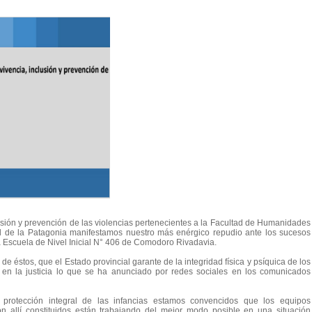
usión y prevención de las violencias pertenecientes a la Facultad de Humanidades
al de la Patagonia manifestamos nuestro más enérgico repudio ante los sucesos
a Escuela de Nivel Inicial N° 406 de Comodoro Rivadavia.
e éstos, que el Estado provincial garante de la integridad física y psíquica de los
e en la justicia lo que se ha anunciado por redes sociales en los comunicados
 protección integral de las infancias estamos convencidos que los equipos
ción allí constituidos están trabajando del mejor modo posible en una situación