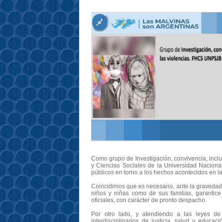
Como grupo de Investigación, convivencia, incl
y Ciencias Sociales de la Universidad Nacion
públicos en torno a los hechos acontecidos en l
Coincidimos que es necesario, ante la gravedad d
niños y niñas como de sus familias, garantic
oficiales, con carácter de pronto despacho.
Por otro lado, y atendiendo a las leyes de
interdisciplinarios de justicia, salud y educa