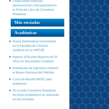
Charla sobre infancias,
adolescencias y discapacidad en
la Feria del Libro de Comodoro
Rivadavia
Más enviadas
Académicas
Nueva Diplomatura Universitaria
en la Facultad de Ciencias
Jurídicas de la UNPSJB
Ingreso 2026 para Mayores de 25
Años sin Secundario Completo
Estudiantes de Ingeniería visitaron
el Museo Nacional del Petróleo
Curso de Moodle MATIC para
profesores
En la sede Comodoro Rivadavia,
los Actos Académicos se realizarán
en dos jornadas