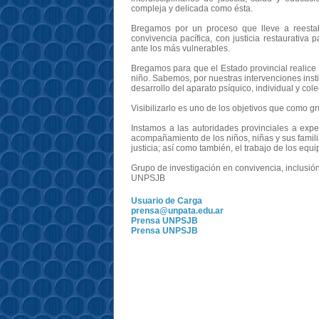
compleja y delicada como ésta.
Bregamos por un proceso que lleve a reestabl
convivencia pacífica, con justicia restaurativa
ante los más vulnerables.
Bregamos para que el Estado provincial realice 
niño. Sabemos, por nuestras intervenciones insti
desarrollo del aparato psíquico, individual y colec
Visibilizarlo es uno de los objetivos que como 
Instamos a las autoridades provinciales a exp
acompañamiento de los niños, niñas y sus famili
justicia; así como también, el trabajo de los eq
Grupo de investigación en convivencia, inclusió
UNPSJB
Usuario de Carga
prensa@unpata.edu.ar
Prensa UNPSJB
Prensa UNPSJB