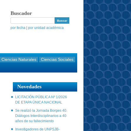
Buscador
por fecha
|
por unidad académica
Ciencias Naturales
Ciencias Sociales
Novedades
LICITACIÓN PÚBLICA Nº 1/2026
DE ETAPA ÚNICA NACIONAL
Se realizó la Jornada Borges 40.
Diálogos Interdisciplinarios a 40
años de su fallecimiento
Investigadores de UNPSJB-