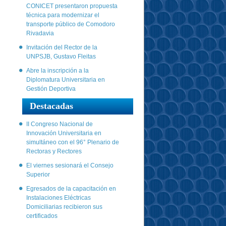
CONICET presentaron propuesta
técnica para modernizar el
transporte público de Comodoro
Rivadavia
Invitación del Rector de la
UNPSJB, Gustavo Fleitas
Abre la inscripción a la
Diplomatura Universitaria en
Gestión Deportiva
Destacadas
II Congreso Nacional de
Innovación Universitaria en
simultáneo con el 96° Plenario de
Rectoras y Rectores
El viernes sesionará el Consejo
Superior
Egresados de la capacitación en
Instalaciones Eléctricas
Domiciliarias recibieron sus
certificados